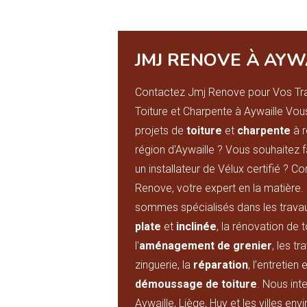
JMJ RENOVE À AYW
Contactez Jmj Renove pour Vos Tr
Toiture et Charpente à Aywaille Vo
projets de
toiture
et
charpente
à r
région d'Aywaille ? Vous souhaitez f
un installateur de Vélux certifié ? C
Renove, votre expert en la matière
sommes spécialisés dans les trava
plate
et
inclinée
, la rénovation de t
l'
aménagement de grenier
, les t
zinguerie, la
réparation
, l’entretien e
démoussage de toiture
. Nous int
Aywaille, Liège, Huy et les villes env