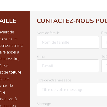
AILLE
CONTACTEZ-NOUS POU
avaux de
Nom de famille
Pr
us avez des
éaliser dans la
aire appel à
E-mail
Tél
ontactez Jmj
. Nous
ux de
toiture
oiture,
Titre de votre message
ravaux de
t le
ervenons à
Message
ironnantes.