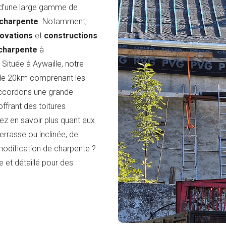
 d’une large gamme de
charpente
. Notamment,
ovations
et
constructions
charpente
à
Située à Aywaille, notre
n de 20km comprenant les
 accordons une grande
offrant des toitures
ez en savoir plus quant aux
errasse ou inclinée, de
modification de charpente ?
 et détaillé pour des