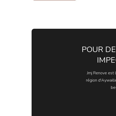
POUR DE
IMPE
Jmj Renove est 
région d'Aywaill
be