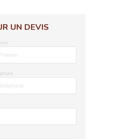
R UN DEVIS
énom
éphone